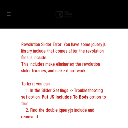
Revolution Slider Error: You have some jquery.js
library include that comes after the revolution
files js include.
This includes make eliminates the revolution
slider libraries, and make it not work.
To fix it you can:
1. In the Slider Settings -> Troubleshooting
set option:
Put JS Includes To Body
option to
true.
2. Find the double jquery.js include and
remove it.